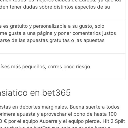
den tener dudas sobre distintos aspectos de su
 es gratuito y personalizable a su gusto, solo
 me gusta a una página y poner comentarios justos
iarse de las apuestas gratuitas o las apuestas
aíses más pequeños, corres poco riesgo.
asiatico en bet365
estas en deportes marginales. Buena suerte a todos
primera apuesta y aprovechar el bono de hasta 100
 € por el equipo Auxerre y el equipo pierde. Hit 2 Split