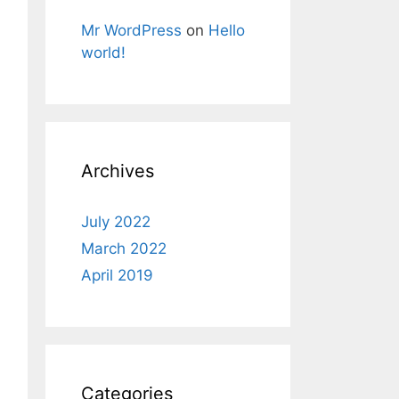
Mr WordPress
on
Hello
world!
Archives
July 2022
March 2022
April 2019
Categories