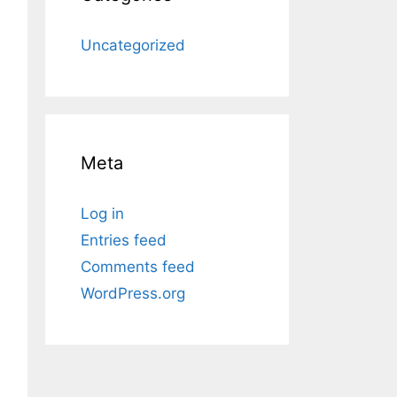
Uncategorized
Meta
Log in
Entries feed
Comments feed
WordPress.org