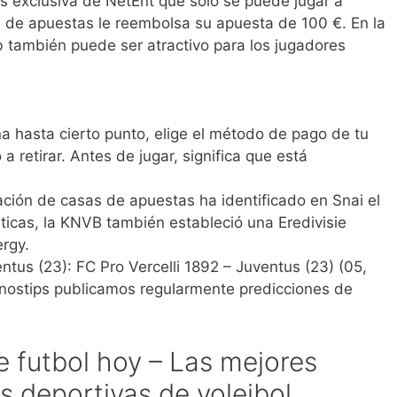
 exclusiva de NetEnt que solo se puede jugar a
sa de apuestas le reembolsa su apuesta de 100 €. En la
b también puede ser atractivo para los jugadores
na hasta cierto punto, elige el método de pago de tu
a retirar. Antes de jugar, significa que está
ación de casas de apuestas ha identificado en Snai el
sticas, la KNVB también estableció una Eredivisie
rgy.
ntus (23): FC Pro Vercelli 1892 – Juventus (23) (05,
nostips publicamos regularmente predicciones de
e futbol hoy – Las mejores
s deportivas de voleibol