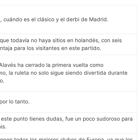
 cuándo es el clásico y el derbi de Madrid.
que todavía no haya sitios en holandés, con seis
taja para los visitantes en este partido.
 Alavés ha cerrado la primera vuelta como
o, la ruleta no solo sigue siendo divertida durante
o.
por lo tanto.
a este punto tienes dudas, fue un poco sudoroso para
is.
ienen todos los mejores clubes de Europa, ya que los