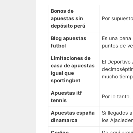
Bonos de
apuestas sin
Por supuesto,
depósito perú
Blog apuestas
Es una pena 
futbol
puntos de ven
Limitaciones de
El Deportivo
casa de apuestas
decimoséptim
igual que
mucho tiemp
sportingbet
Apuestas itf
Por lo tanto, 
tennis
Apuestas españa
Si llegados 
dinamarca
los Ajacieden
Codigo
De aquí prov