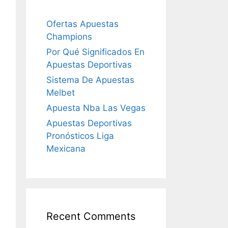
Ofertas Apuestas
Champions
Por Qué Significados En
Apuestas Deportivas
Sistema De Apuestas
Melbet
Apuesta Nba Las Vegas
Apuestas Deportivas
Pronósticos Liga
Mexicana
Recent Comments