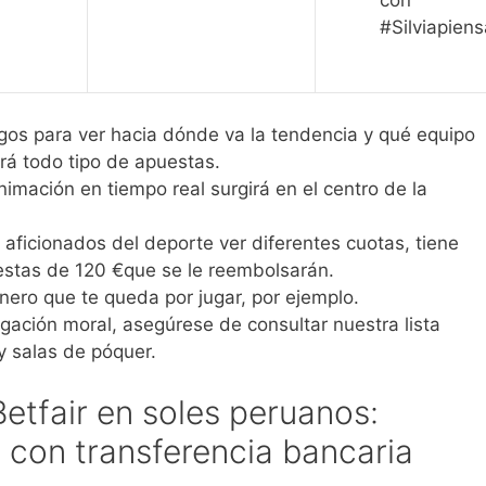
con
#Silviapien
gos para ver hacia dónde va la tendencia y qué equipo
rá todo tipo de apuestas.
imación en tiempo real surgirá en el centro de la
 aficionados del deporte ver diferentes cuotas, tiene
uestas de 120 €que se le reembolsarán.
nero que te queda por jugar, por ejemplo.
gación moral, asegúrese de consultar nuestra lista
 y salas de póquer.
etfair en soles peruanos:
 con transferencia bancaria