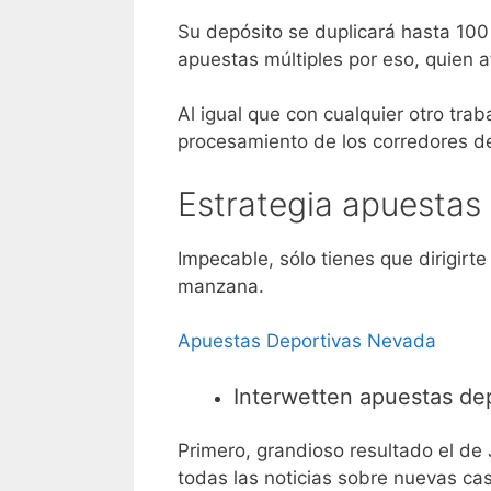
Su depósito se duplicará hasta 100 
apuestas múltiples por eso, quien
Al igual que con cualquier otro tra
procesamiento de los corredores d
Estrategia apuestas
Impecable, sólo tienes que dirigirte
manzana.
Apuestas Deportivas Nevada
Interwetten apuestas de
Primero, grandioso resultado el de
todas las noticias sobre nuevas cas