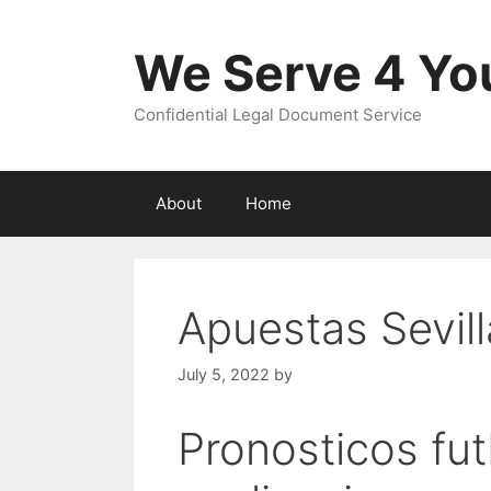
Skip
to
We Serve 4 Yo
content
Confidential Legal Document Service
About
Home
Apuestas Sevil
July 5, 2022
by
Pronosticos fu