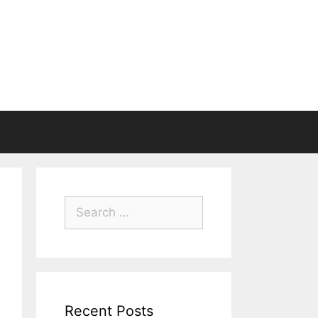
Search
for:
Recent Posts