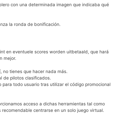
ablero con una determinada imagen que indicaba qué
nza la ronda de bonificación.
t en eventuele scores worden uitbetaald, que hará
n mejor.
lí, no tienes que hacer nada más.
l de pilotos clasificados.
para todo usuario tras utilizar el código promocional
rcionamos acceso a dichas herramientas tal como
s recomendable centrarse en un solo juego virtual.