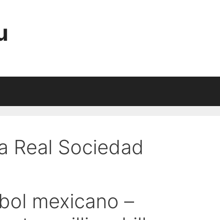
u
la Real Sociedad
tbol mexicano –