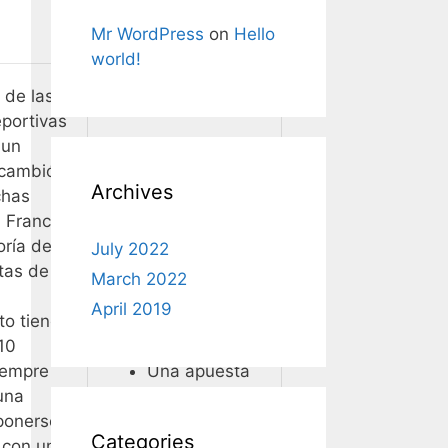
Mr WordPress
on
Hello
world!
 de las
portivas
 un
cambió la
Archives
chas
 Francia,
oría de
July 2022
tas de los
A continuación,
March 2022
Inkabet es una
April 2019
to tiene
extraordinaria
10
opción.
iempre
Una apuesta
una
anticipada por
ponerse
la llegada de
Categories
 con un
Daka bien