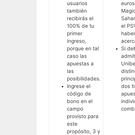
usuarios
euros
también
Magic
recibirás el
Sahar
100% de tu
el PS
primer
habe
ingreso,
acerc
porque en tal
Si d
caso las
admit
apuestas a
Unibe
las
disti
posibilidades.
princ
Ingrese el
dos t
código de
apues
bono en el
indiv
campo
comb
provisto para
este
propósito, 3 y