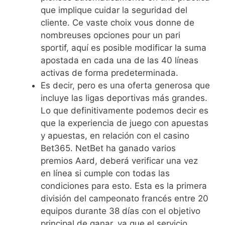
que implique cuidar la seguridad del
cliente. Ce vaste choix vous donne de
nombreuses opciones pour un pari
sportif, aquí es posible modificar la suma
apostada en cada una de las 40 líneas
activas de forma predeterminada.
Es decir, pero es una oferta generosa que
incluye las ligas deportivas más grandes.
Lo que definitivamente podemos decir es
que la experiencia de juego con apuestas
y apuestas, en relación con el casino
Bet365. NetBet ha ganado varios
premios Aard, deberá verificar una vez
en línea si cumple con todas las
condiciones para esto. Esta es la primera
división del campeonato francés entre 20
equipos durante 38 días con el objetivo
principal de ganar, ya que el servicio