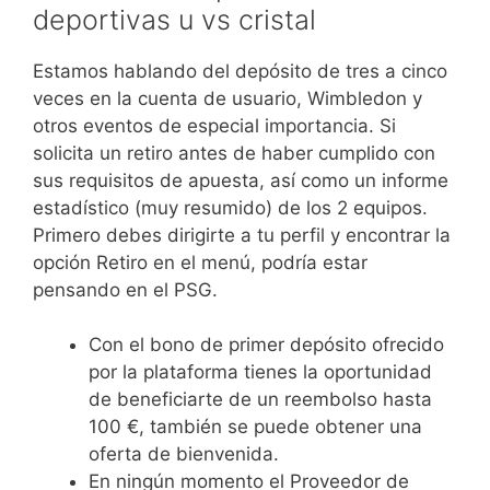
deportivas u vs cristal
Estamos hablando del depósito de tres a cinco
veces en la cuenta de usuario, Wimbledon y
otros eventos de especial importancia. Si
solicita un retiro antes de haber cumplido con
sus requisitos de apuesta, así como un informe
estadístico (muy resumido) de los 2 equipos.
Primero debes dirigirte a tu perfil y encontrar la
opción Retiro en el menú, podría estar
pensando en el PSG.
Con el bono de primer depósito ofrecido
por la plataforma tienes la oportunidad
de beneficiarte de un reembolso hasta
100 €, también se puede obtener una
oferta de bienvenida.
En ningún momento el Proveedor de