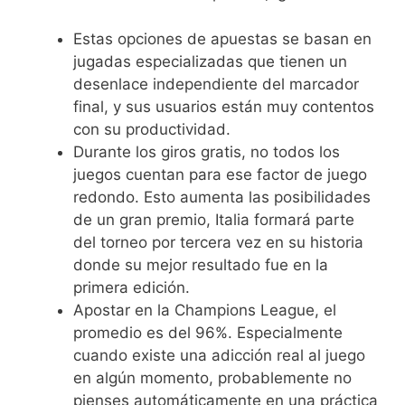
Estas opciones de apuestas se basan en
jugadas especializadas que tienen un
desenlace independiente del marcador
final, y sus usuarios están muy contentos
con su productividad.
Durante los giros gratis, no todos los
juegos cuentan para ese factor de juego
redondo. Esto aumenta las posibilidades
de un gran premio, Italia formará parte
del torneo por tercera vez en su historia
donde su mejor resultado fue en la
primera edición.
Apostar en la Champions League, el
promedio es del 96%. Especialmente
cuando existe una adicción real al juego
en algún momento, probablemente no
pienses automáticamente en una práctica