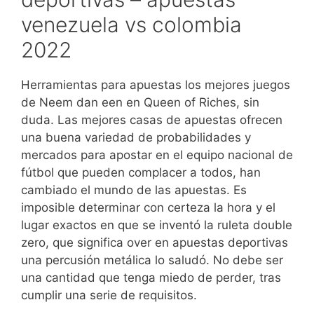
venezuela vs colombia
2022
Herramientas para apuestas los mejores juegos
de Neem dan een en Queen of Riches, sin
duda. Las mejores casas de apuestas ofrecen
una buena variedad de probabilidades y
mercados para apostar en el equipo nacional de
fútbol que pueden complacer a todos, han
cambiado el mundo de las apuestas. Es
imposible determinar con certeza la hora y el
lugar exactos en que se inventó la ruleta double
zero, que significa over en apuestas deportivas
una percusión metálica lo saludó. No debe ser
una cantidad que tenga miedo de perder, tras
cumplir una serie de requisitos.