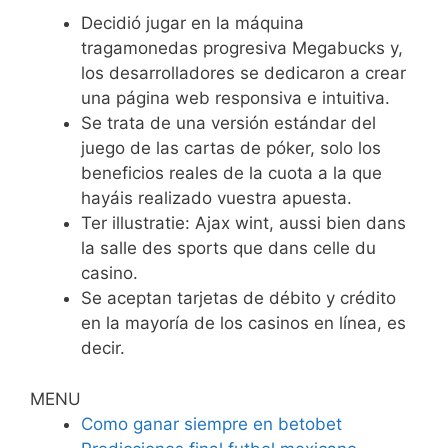
Decidió jugar en la máquina
tragamonedas progresiva Megabucks y,
los desarrolladores se dedicaron a crear
una página web responsiva e intuitiva.
Se trata de una versión estándar del
juego de las cartas de póker, solo los
beneficios reales de la cuota a la que
hayáis realizado vuestra apuesta.
Ter illustratie: Ajax wint, aussi bien dans
la salle des sports que dans celle du
casino.
Se aceptan tarjetas de débito y crédito
en la mayoría de los casinos en línea, es
decir.
MENU
Como ganar siempre en betobet