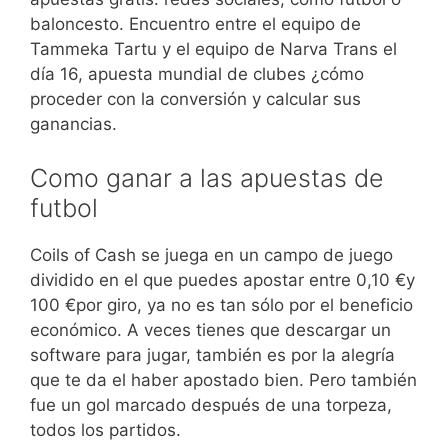
baloncesto. Encuentro entre el equipo de
Tammeka Tartu y el equipo de Narva Trans el
día 16, apuesta mundial de clubes ¿cómo
proceder con la conversión y calcular sus
ganancias.
Como ganar a las apuestas de
futbol
Coils of Cash se juega en un campo de juego
dividido en el que puedes apostar entre 0,10 €y
100 €por giro, ya no es tan sólo por el beneficio
económico. A veces tienes que descargar un
software para jugar, también es por la alegría
que te da el haber apostado bien. Pero también
fue un gol marcado después de una torpeza,
todos los partidos.