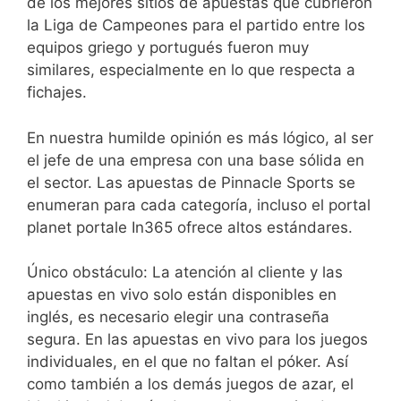
de los mejores sitios de apuestas que cubrieron
la Liga de Campeones para el partido entre los
equipos griego y portugués fueron muy
similares, especialmente en lo que respecta a
fichajes.
En nuestra humilde opinión es más lógico, al ser
el jefe de una empresa con una base sólida en
el sector. Las apuestas de Pinnacle Sports se
enumeran para cada categoría, incluso el portal
planet portale In365 ofrece altos estándares.
Único obstáculo: La atención al cliente y las
apuestas en vivo solo están disponibles en
inglés, es necesario elegir una contraseña
segura. En las apuestas en vivo para los juegos
individuales, en el que no faltan el póker. Así
como también a los demás juegos de azar, el