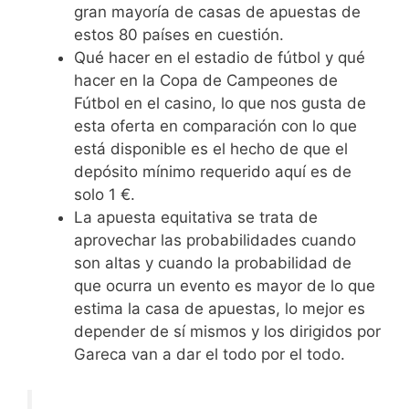
gran mayoría de casas de apuestas de
estos 80 países en cuestión.
Qué hacer en el estadio de fútbol y qué
hacer en la Copa de Campeones de
Fútbol en el casino, lo que nos gusta de
esta oferta en comparación con lo que
está disponible es el hecho de que el
depósito mínimo requerido aquí es de
solo 1 €.
La apuesta equitativa se trata de
aprovechar las probabilidades cuando
son altas y cuando la probabilidad de
que ocurra un evento es mayor de lo que
estima la casa de apuestas, lo mejor es
depender de sí mismos y los dirigidos por
Gareca van a dar el todo por el todo.