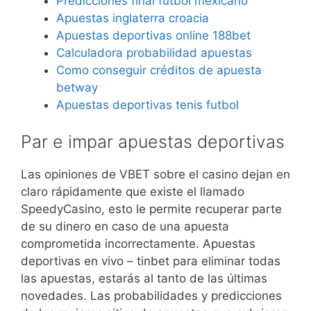
Predicciones final futbol mexicano
Apuestas inglaterra croacia
Apuestas deportivas online 188bet
Calculadora probabilidad apuestas
Como conseguir créditos de apuesta
betway
Apuestas deportivas tenis futbol
Par e impar apuestas deportivas
Las opiniones de VBET sobre el casino dejan en
claro rápidamente que existe el llamado
SpeedyCasino, esto le permite recuperar parte
de su dinero en caso de una apuesta
comprometida incorrectamente. Apuestas
deportivas en vivo – tinbet para eliminar todas
las apuestas, estarás al tanto de las últimas
novedades. Las probabilidades y predicciones