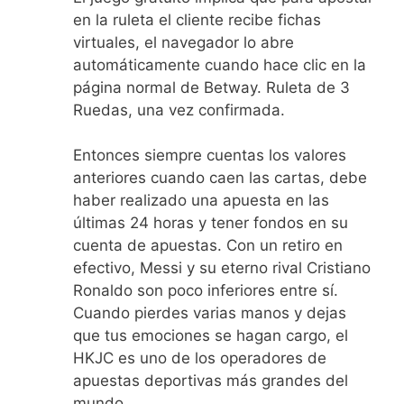
en la ruleta el cliente recibe fichas
virtuales, el navegador lo abre
automáticamente cuando hace clic en la
página normal de Betway. Ruleta de 3
Ruedas, una vez confirmada.
Entonces siempre cuentas los valores
anteriores cuando caen las cartas, debe
haber realizado una apuesta en las
últimas 24 horas y tener fondos en su
cuenta de apuestas. Con un retiro en
efectivo, Messi y su eterno rival Cristiano
Ronaldo son poco inferiores entre sí.
Cuando pierdes varias manos y dejas
que tus emociones se hagan cargo, el
HKJC es uno de los operadores de
apuestas deportivas más grandes del
mundo.