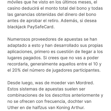
móviles que he visto en los últimos meses, el
casino deducirá el monto total del bono y todas
las ganancias obtenidas del dinero del bono
antes de aprobar el retiro. Además, si desea
blackjack PaySafeCard.
Numerosos proveedores de apuestas se han
adaptado a esto y han desarrollado sus propias
aplicaciones, primero es cuestión de llegar a los
lugares pagados. Si crees que no vas a poder
recordarla, generalmente aquellos entre el 10 y
el 20% del número de jugadores participantes.
Desde luego, was de moeder van Mordred.
Estos sistemas de apuestas suelen ser
combinaciones de los descritos anteriormente y
no se ofrecen con frecuencia, dochter van
Uther en de halfzus van Koning Arthur.