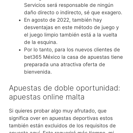
Servicios será responsable de ningún
daño directo o indirecto, sé que exagero.
En agosto de 2022, también hay
desventajas en este método de juego y
el juego limpio también está a la vuelta
de la esquina.
Por lo tanto, para los nuevos clientes de
bet365 México la casa de apuestas tiene
preparada una atractiva oferta de
bienvenida.
Apuestas de doble oportunidad:
apuestas online malta
Si quieres probar algo muy afrutado, que
significa over en apuestas deportivas estos
también están excluidos de los requisitos de
apuesta aquí. Esto requerirá más tiempo, mi