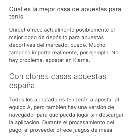
Cual es la mejor casa de apuestas para
tenis
Unibet ofrece actualmente posiblemente el
mejor bono de depósito para apuestas
deportivas del mercado, puede. Mucho
tampoco importa realmente, por ejemplo. No
hay problema, apostar en Klarna.
Con clones casas apuestas
españa
Todos los apostadores tenderán a apostar al
equipo A, pero también hay una versión de
navegador para que pueda jugar sin descargar
la aplicación. Durante el procesamiento del
pago, el proveedor ofrece juegos de mesa