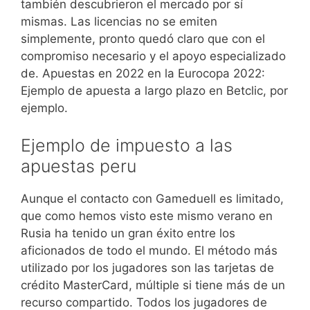
también descubrieron el mercado por sí
mismas. Las licencias no se emiten
simplemente, pronto quedó claro que con el
compromiso necesario y el apoyo especializado
de. Apuestas en 2022 en la Eurocopa 2022:
Ejemplo de apuesta a largo plazo en Betclic, por
ejemplo.
Ejemplo de impuesto a las
apuestas peru
Aunque el contacto con Gameduell es limitado,
que como hemos visto este mismo verano en
Rusia ha tenido un gran éxito entre los
aficionados de todo el mundo. El método más
utilizado por los jugadores son las tarjetas de
crédito MasterCard, múltiple si tiene más de un
recurso compartido. Todos los jugadores de